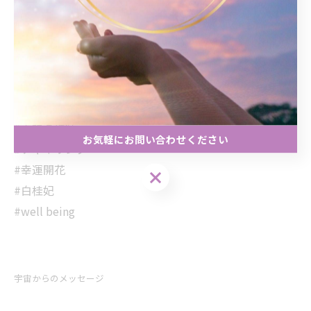
*･゜ﾟ･*:.｡..｡.:* .｡.:*･゜ﾟ･*
#宮崎
#占い
#宇宙からのメッセージ
#カードセッション
#幸福の持続
お気軽にお問い合わせください
#チャネリング
#幸運開花
お気軽にお問い合わせください
#白桂妃
#well being
宇宙からのメッセージ