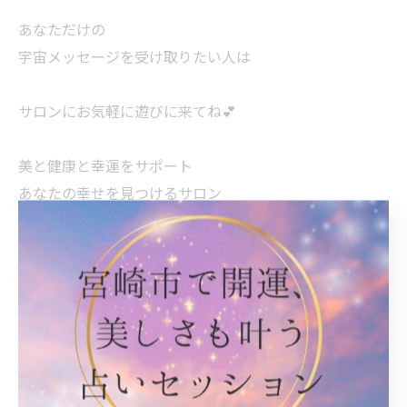
あなただけの
宇宙メッセージを受け取りたい人は
サロンにお気軽に遊びに来てね💕
美と健康と幸運をサポート
あなたの幸せを見つけるサロン
*･゜ﾟ･*:.｡..｡.:* .｡.:*･゜ﾟ･*
幸運＊開花サロンWellbeing
ご予約お待ちしています💝