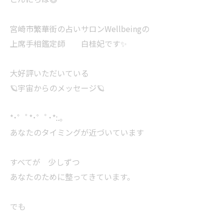
宮崎市繁華街の占いサロンWellbeingの
上席手相鑑定師 白桂妃です✨
大好評いただいている
🪐宇宙からのメッセージ🪐
*･゜ﾟ*･゜ﾟ･*:.｡
あなたのタイミングが近づいています
すべてが 少しずつ
あなたのために整ってきています。
でも