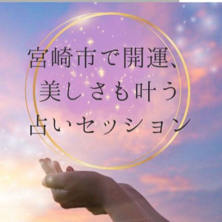
にて雅楽演奏させていただきました*\(^o^)/*✨✨
命きいてくださり空間が共鳴〜