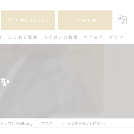
お問い合わせはこちら
Instagram
介
よくある質問
当サロンの特徴
アクセス
ブログ
手相
耳つぼ
✨
開運
恋愛
相性
ン Wellbeing
ブログ
✨✨天と地が繋がる時間✨✨