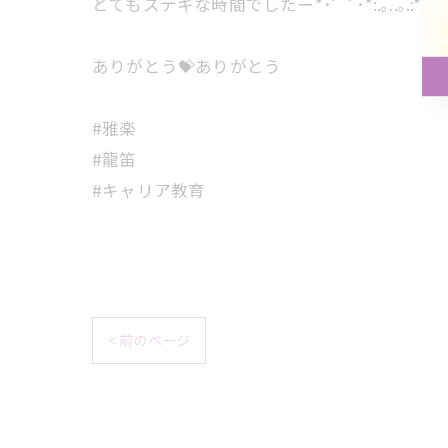
とてもステキな時間でしたー*･゜ﾟ･*:.｡..｡.:*･'(*ﾟ▽ﾟ*
ありがとう💝ありがとう
#雅楽
#龍笛
#キャリア教育
< 前のページ