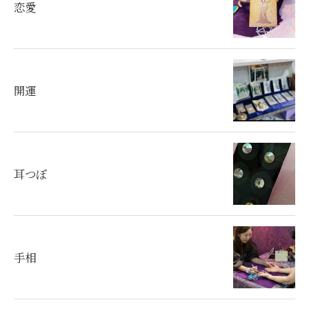
恋愛
開運
耳つぼ
手相