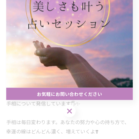
あなたにはあった？
コメントで教えてね💕
*･゜ﾟ･*:.｡..｡.:*･'(*ﾟ▽ﾟ*)'･*:.｡. .｡.:*･゜ﾟ･*
このアカウントでは
☆あなたの隠れた才能がわかる
☆ピンチを避ける方法がわかる
☆未来の幸運を引き寄せる
お気軽にお問い合わせください
手相について発信しています🖐️✨
お気軽にお問い合わせください
手相は毎日変わります。あなたの努力や心の持ち方で、
幸運の線はどんどん濃く、増えていくよ❣️