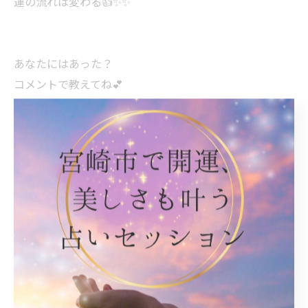
運の流れは変わる👍✨✨
あなたにはあった？
コメントで教えてね💕
*･゜ﾟ･*:.｡..｡.:*･'(*ﾟ▽ﾟ*)'･*:.｡. .｡.:*･゜ﾟ･*
このアカウントでは
☆あなたの隠れた才能がわかる
☆ピンチを避ける方法がわかる
☆未来の幸運を引き寄せる
手相について発信しています🖐️✨