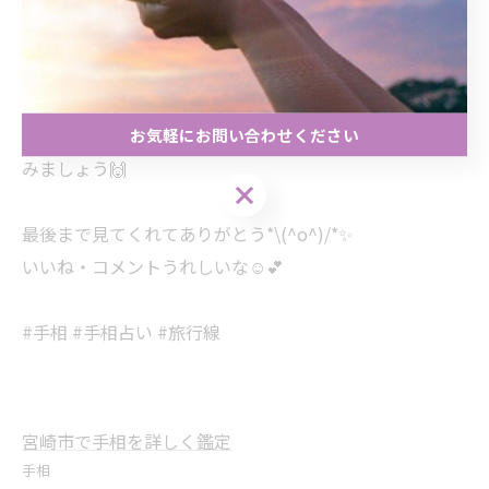
手相は毎日変わります。あなたの努力や心の持ち方で、
幸運の線はどんどん濃く、増えていくよ❣️
お気軽にお問い合わせください
今日から自分の手のひらを大切にして、最高の未来を掴
みましょう🙌
お気軽にお問い合わせください
最後まで見てくれてありがとう*\(^o^)/*✨
いいね・コメントうれしいな☺️💕
#手相 #手相占い #旅行線
宮崎市で手相を詳しく鑑定
手相