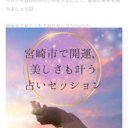
今日から自分の手のひらを大切にして、最高の未来を掴
みましょう🙌
最後まで見てくれてありがとう*\(^o^)/*✨
いいね・コメントうれしいな☺️💕
#手相
#白桂妃
宮崎市で手相を詳しく鑑定
手相
< 前のページ
一覧に戻る
次のページ >