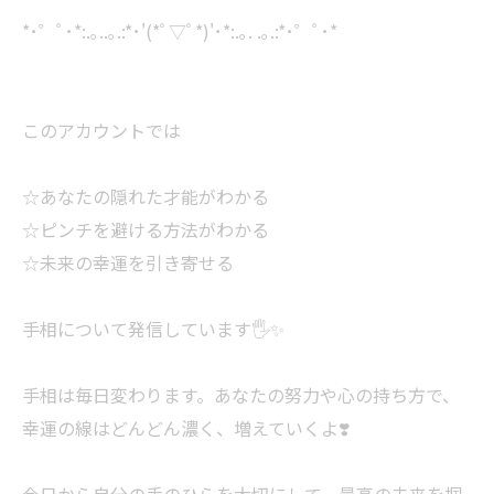
*･゜ﾟ･*:.｡..｡.:*･'(*ﾟ▽ﾟ*)'･*:.｡. .｡.:*･゜ﾟ･*
このアカウントでは
☆あなたの隠れた才能がわかる
☆ピンチを避ける方法がわかる
☆未来の幸運を引き寄せる
手相について発信しています🖐️✨
手相は毎日変わります。あなたの努力や心の持ち方で、
幸運の線はどんどん濃く、増えていくよ❣️