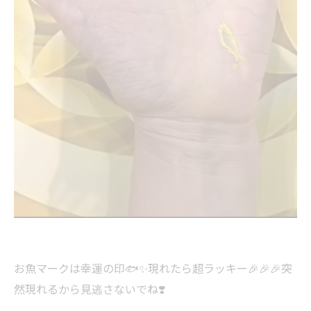
お魚マークは幸運の印🐟✨現れたら超ラッキー🎉🎉🎉突
然現れるから見逃さないでね❣️