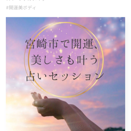
#開運美ボディ
パーソナルカラー
< 前のページ
一覧に戻る
次のページ >
関連タグ
#パーソナルカラー
カテゴリー
Categories