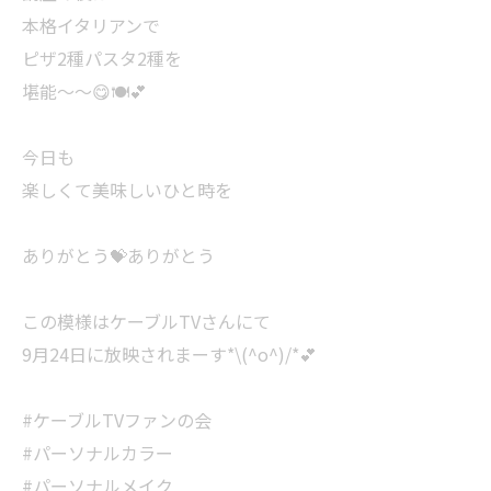
本格イタリアンで
ピザ2種パスタ2種を
堪能〜〜😋🍽️💕
今日も
楽しくて美味しいひと時を
ありがとう💝ありがとう
この模様はケーブルTVさんにて
9月24日に放映されまーす*\(^o^)/*💕
#ケーブルTVファンの会
#パーソナルカラー
#パーソナルメイク